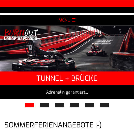
Skip
to
Secondary
content
MENU
Navigation
Menu
TUNNEL + BRÜCKE
Adrenalin garantiert...
SOMMERFERIENANGEBOTE :-)